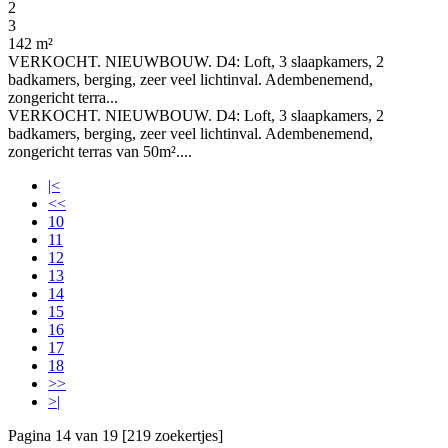
2
3
142 m²
VERKOCHT. NIEUWBOUW. D4: Loft, 3 slaapkamers, 2
badkamers, berging, zeer veel lichtinval. Adembenemend,
zongericht terra...
VERKOCHT. NIEUWBOUW. D4: Loft, 3 slaapkamers, 2
badkamers, berging, zeer veel lichtinval. Adembenemend,
zongericht terras van 50m²....
|<
<<
10
11
12
13
14
15
16
17
18
>>
>|
Pagina 14 van 19 [219 zoekertjes]