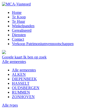
Home
Te Koop
Te Huur
Winkelpanden
Gerealiseerd
Diensten
Contact
Verkoop Patrimoniumvennootschappen
Google kaart
Ik ben op zoek
Alle gemeentes
Alle gemeentes
ALKEN
DIEPENBEEK
HASSELT
OUDSBERGEN
RUMMEN
ZONHOVEN
Alle types