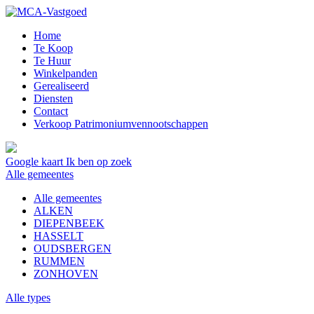
Home
Te Koop
Te Huur
Winkelpanden
Gerealiseerd
Diensten
Contact
Verkoop Patrimoniumvennootschappen
Google kaart
Ik ben op zoek
Alle gemeentes
Alle gemeentes
ALKEN
DIEPENBEEK
HASSELT
OUDSBERGEN
RUMMEN
ZONHOVEN
Alle types