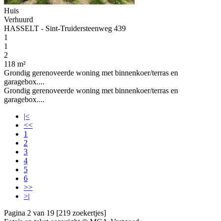
Huis
Verhuurd
HASSELT - Sint-Truidersteenweg 439
1
1
2
118 m²
Grondig gerenoveerde woning met binnenkoer/terras en
garagebox....
Grondig gerenoveerde woning met binnenkoer/terras en
garagebox....
|<
<<
1
2
3
4
5
6
>>
>|
Pagina 2 van 19 [219 zoekertjes]