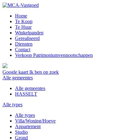
Home
Te Koop
Te Huur
Winkelpanden
Gerealiseerd
Diensten
Contact
Verkoop Patrimoniumvennootschappen
Google kaart
Ik ben op zoek
Alle gemeentes
Alle gemeentes
HASSELT
Alle types
Alle types
Villa/Woning/Hoeve
Appartement
Studio
Grond