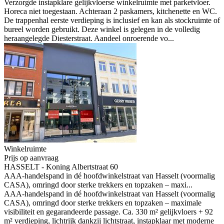
Verzorgde instapklare gelijkvloerse winkelruimte met parketvloer.
Horeca niet toegestaan. Achteraan 2 paskamers, kitchenette en WC.
De trappenhal eerste verdieping is inclusief en kan als stockruimte of
bureel worden gebruikt. Deze winkel is gelegen in de volledig
heraangelegde Diesterstraat. Aandeel onroerende vo...
Winkelruimte
Prijs op aanvraag
HASSELT - Koning Albertstraat 60
AAA-handelspand in dé hoofdwinkelstraat van Hasselt (voormalig
CASA), omringd door sterke trekkers en topzaken – maxi...
AAA-handelspand in dé hoofdwinkelstraat van Hasselt (voormalig
CASA), omringd door sterke trekkers en topzaken – maximale
visibiliteit en gegarandeerde passage. Ca. 330 m² gelijkvloers + 92
m² verdieping, lichtrijk dankzij lichtstraat, instapklaar met moderne