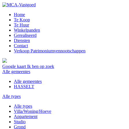
Home
Te Koop
Te Huur
Winkelpanden
Gerealiseerd
Diensten
Contact
Verkoop Patrimoniumvennootschappen
Google kaart
Ik ben op zoek
Alle gemeentes
Alle gemeentes
HASSELT
Alle types
Alle types
Villa/Woning/Hoeve
Appartement
Studio
Grond