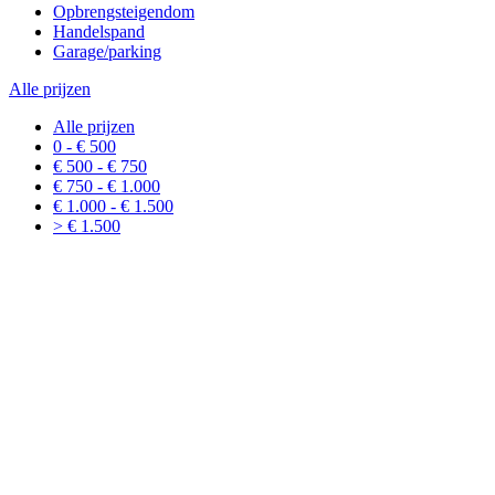
Opbrengsteigendom
Handelspand
Garage/parking
Alle prijzen
Alle prijzen
0 - € 500
€ 500 - € 750
€ 750 - € 1.000
€ 1.000 - € 1.500
> € 1.500