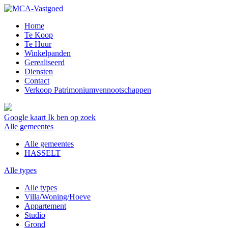
Home
Te Koop
Te Huur
Winkelpanden
Gerealiseerd
Diensten
Contact
Verkoop Patrimoniumvennootschappen
Google kaart
Ik ben op zoek
Alle gemeentes
Alle gemeentes
HASSELT
Alle types
Alle types
Villa/Woning/Hoeve
Appartement
Studio
Grond